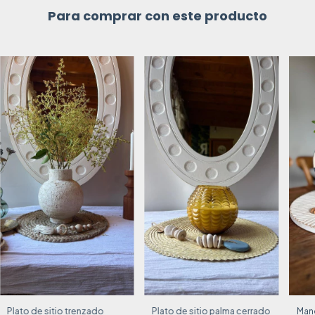
Para comprar con este producto
Plato de sitio trenzado
Plato de sitio palma cerrado
Mand