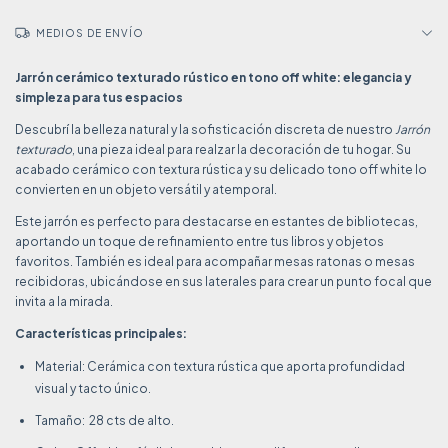
MEDIOS DE ENVÍO
Jarrón cerámico texturado rústico en tono off white: elegancia y
simpleza para tus espacios
Descubrí la belleza natural y la sofisticación discreta de nuestro
Jarrón
texturado
, una pieza ideal para realzar la decoración de tu hogar. Su
acabado cerámico con textura rústica y su delicado tono off white lo
convierten en un objeto versátil y atemporal.
Este jarrón es perfecto para destacarse en estantes de bibliotecas,
aportando un toque de refinamiento entre tus libros y objetos
favoritos. También es ideal para acompañar mesas ratonas o mesas
recibidoras, ubicándose en sus laterales para crear un punto focal que
invita a la mirada.
Características principales:
Material: Cerámica con textura rústica que aporta profundidad
visual y tacto único.
Tamaño: 28 cts de alto.