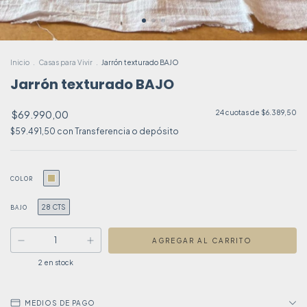
Inicio
.
Casas para Vivir
.
Jarrón texturado BAJO
Jarrón texturado BAJO
$69.990,00
24
cuotas de
$6.389,50
$59.491,50
con
Transferencia o depósito
COLOR
28 CTS
BAJO
2
en stock
MEDIOS DE PAGO