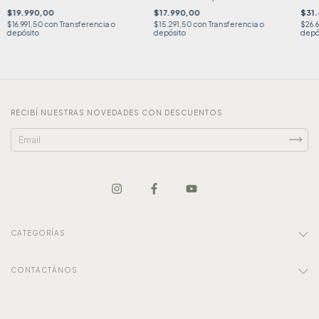
$19.990,00
$17.990,00
$31
$16.991,50
con
Transferencia o
$15.291,50
con
Transferencia o
$26.
depósito
depósito
depó
RECIBÍ NUESTRAS NOVEDADES CON DESCUENTOS
CATEGORÍAS
CONTACTÁNOS