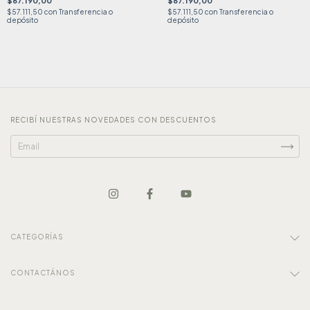
$67.190,00
$67.190,00
$57.111,50
con
Transferencia o
$57.111,50
con
Transferencia o
depósito
depósito
RECIBÍ NUESTRAS NOVEDADES CON DESCUENTOS
CATEGORÍAS
CONTACTÁNOS