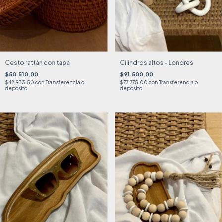
Cesto rattán con tapa
Cilindros altos - Londres
$50.510,00
$91.500,00
$42.933,50
con
Transferencia o
$77.775,00
con
Transferencia o
depósito
depósito