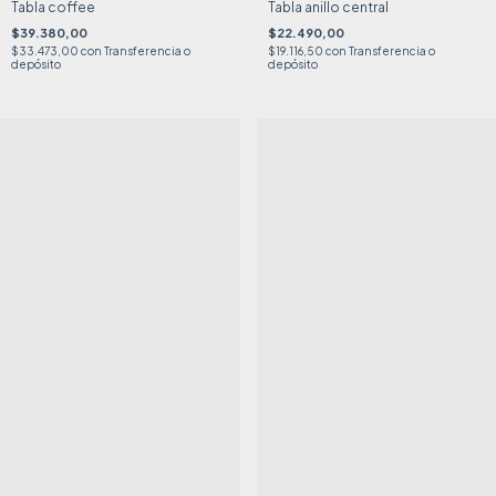
Tabla coffee
Tabla anillo central
$39.380,00
$22.490,00
$33.473,00
con
Transferencia o
$19.116,50
con
Transferencia o
depósito
depósito